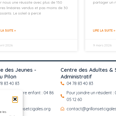
r nous une réussite avec plus de 150
partager un 
res linéaires vendus et pas moins de 30
osants. Le soleil a percé
 LA SUITE »
LIRE LA SUITE »
vril 2026
9 mars 2026
e des Jeunes -
Centre des Adultes & 
u Pilon
Administratif
78 83 40 83
04 78 83 40 83
 joindre votre enfant : 04 86
Pour joindre un résident : 
5 12
05 12 60
tact@grillonsetcigales.org
contact@grillonsetcigale
e les