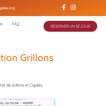
Facebook-
Instagram
igales.org
f
es
FAQ
RÉSERVER UN SÉJOUR
tion Grillons
ité de Grillons et Cigales.