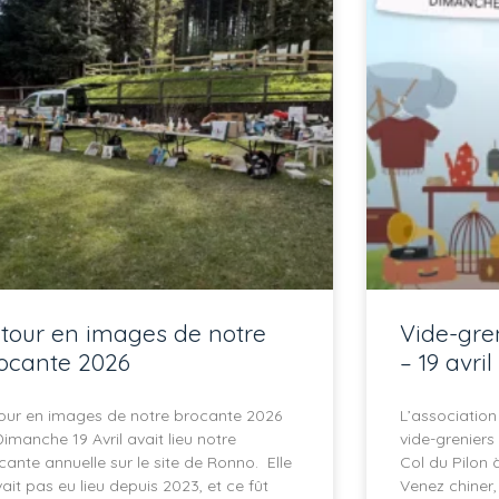
tour en images de notre
Vide-gren
ocante 2026
– 19 avri
our en images de notre brocante 2026
L’association
Dimanche 19 Avril avait lieu notre
vide-greniers
cante annuelle sur le site de Ronno. Elle
Col du Pilon 
vait pas eu lieu depuis 2023, et ce fût
Venez chiner,