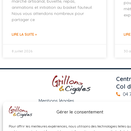
marché artisanal, buvette, repas,
pou
animations et initiation au basket fauteuil.
mèt
Nous vous attendons nombreux pour
exp
partager ce
LIRE LA SUITE »
LIRE
8 juillet 2026
30 a
Centr
Col d
04 
Mentions légales
Pour
Gérer le consentement
11 9
Politique de confidentialité
con
Pour offrir les meilleures expériences, nous utilisons des technologies telles qu
Politique de cookies (UE)