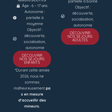
partielle à bonne
Âge : 6 – 17 ans
Objectif :
Autonomie :
découverte,
partielle à
socialisation,
moyenne
autonomie
Objectif :
DÉCOUVRIR
découverte,
NOS SÉJOURS
ADULTES
socialisation,
autonomie
DÉCOUVRIR
NOS SÉJOURS
ENFANTS
*Durant cette année
2026, nous ne
sommes
malheureusement
pa
s en mesure
d’accueillir des
mineurs.