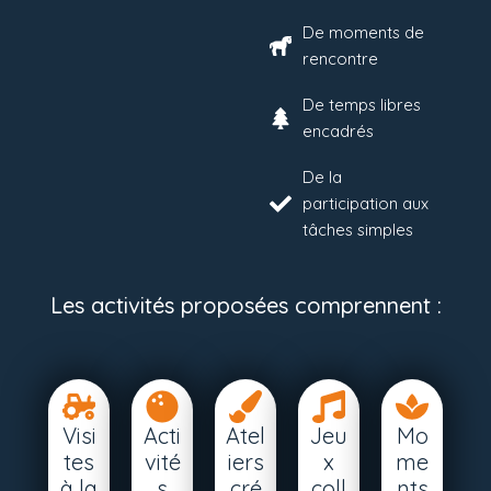
De moments de
rencontre
De temps libres
encadrés
De la
participation aux
tâches simples
Les activités proposées comprennent :
Visi
Acti
Atel
Jeu
Mo
tes
vité
iers
x
me
à la
s
cré
coll
nts