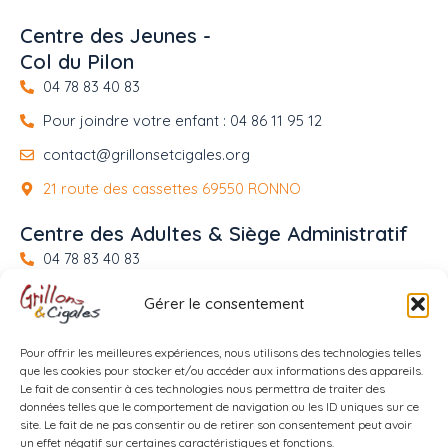
Centre des Jeunes -
Col du Pilon
04 78 83 40 83
Pour joindre votre enfant : 04 86 11 95 12
contact@grillonsetcigales.org
21 route des cassettes 69550 RONNO
Centre des Adultes & Siège Administratif
04 78 83 40 83
Pour joindre un résident : 04 74 05 12 60
Gérer le consentement
contact@grillonsetcigales.org
Pour offrir les meilleures expériences, nous utilisons des technologies telles
21 impasse du couvent 69170 VALSONNE
que les cookies pour stocker et/ou accéder aux informations des appareils.
Le fait de consentir à ces technologies nous permettra de traiter des
F
I
données telles que le comportement de navigation ou les ID uniques sur ce
a
n
site. Le fait de ne pas consentir ou de retirer son consentement peut avoir
un effet négatif sur certaines caractéristiques et fonctions.