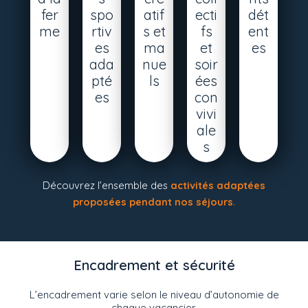
fer
spo
atif
ecti
dét
me
rtiv
s et
fs
ent
es
ma
et
es
ada
nue
soir
pté
ls
ées
es
con
vivi
ale
s
Découvrez l’ensemble des
activités adaptées
proposées pendant nos séjours
.
Encadrement et sécurité
L’encadrement varie selon le niveau d’autonomie de
chaque vacancier.