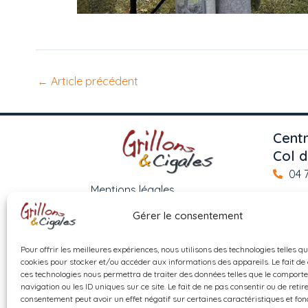
←
Article précédent
Centr
Col d
04 
Mentions légales
Pour
Gérer le consentement
11 9
Politique de confidentialité
con
Pour offrir les meilleures expériences, nous utilisons des technologies telles qu
Politique de cookies (UE)
cookies pour stocker et/ou accéder aux informations des appareils. Le fait de
21 
ces technologies nous permettra de traiter des données telles que le comport
RO
FAQ
navigation ou les ID uniques sur ce site. Le fait de ne pas consentir ou de retir
consentement peut avoir un effet négatif sur certaines caractéristiques et fon