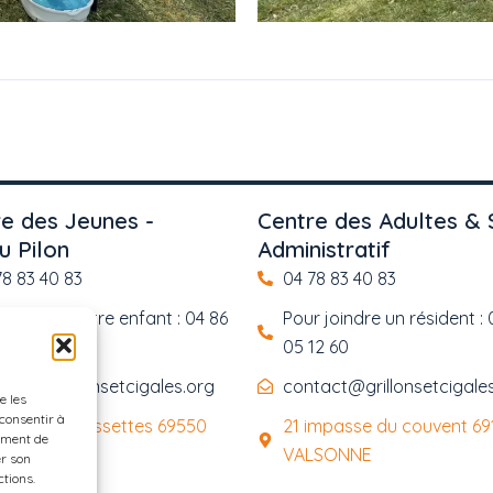
e des Jeunes -
Centre des Adultes & 
u Pilon
Administratif
78 83 40 83
04 78 83 40 83
 joindre votre enfant : 04 86
Pour joindre un résident : 
5 12
05 12 60
tact@grillonsetcigales.org
contact@grillonsetcigale
e les
 consentir à
route des cassettes 69550
21 impasse du couvent 69
ement de
NNO
VALSONNE
er son
ctions.