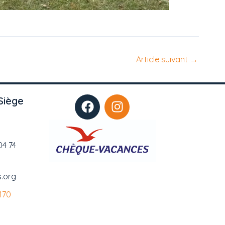
Article suivant
→
F
I
Siège
a
n
c
s
e
t
04 74
b
a
o
g
o
r
s.org
k
a
170
m