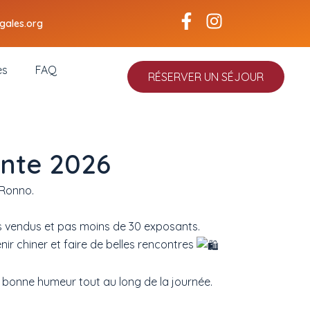
Facebook-
Instagram
igales.org
f
es
FAQ
RÉSERVER UN SÉJOUR
ante 2026
e Ronno.
res vendus et pas moins de 30 exposants.
nir c
hiner et faire de belles rencontres
r bonne humeur tout au long de la journée.