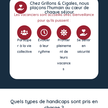
Chez Grillons & Cigales, nous
plaçons l’humain au cœur de
chaque séjour.
Les vacanciers sont accueillis avec bienveillance
pour qu’ils puissent :
Participe
Évoluer
Profiter
Se sentir
r à la vie
à leur
pleineme
en
collective
rythme
nt de
sécurité
leurs
vacance
s
Quels types de handicaps sont pris en
charge ?