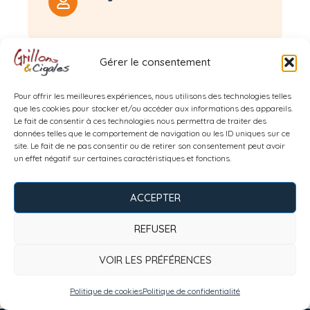
Gérer le consentement
Une colonie qui reste inoubliable tant pour les
Pour offrir les meilleures expériences, nous utilisons des technologies telles
que les cookies pour stocker et/ou accéder aux informations des appareils.
jeunes accueilli·es que pour l’équipe d’animation !
Le fait de consentir à ces technologies nous permettra de traiter des
Un site riche de nature et plein de ressources, le
données telles que le comportement de navigation ou les ID uniques sur ce
Pillon j’y reviendrai.
site. Le fait de ne pas consentir ou de retirer son consentement peut avoir
un effet négatif sur certaines caractéristiques et fonctions.
ACCEPTER
REFUSER
Tropopausé
VOIR LES PRÉFÉRENCES
Politique de cookies
Politique de confidentialité