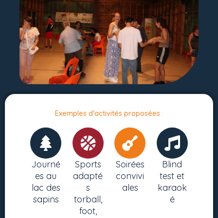
Exemples d'activités proposées :
Journé
Sports
Soirées
Blind
es au
adapté
convivi
test et
lac des
s
ales
karaok
sapins
torball,
é
foot,