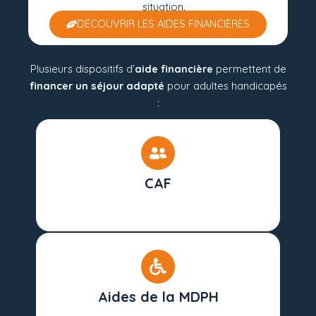
situation.
DÉCOUVRIR LES AIDES FINANCIÈRES
Plusieurs dispositifs d’
aide financière
permettent de
financer un séjour adapté
pour adultes handicapés
:
CAF
Aides de la MDPH