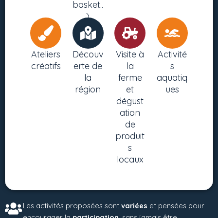
basket..
)
Ateliers
Découv
Visite à
Activité
créatifs
erte de
la
s
la
ferme
aquatiq
région
et
ues
dégust
ation
de
produit
s
locaux
Les activités proposées sont
variées
et pensées pour
encourager la
participation
, sans jamais être