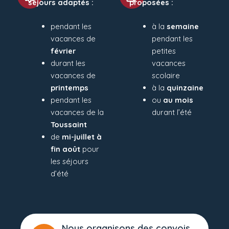
séjours adaptés :
proposées :
pendant les
à la
semaine
vacances de
pendant les
février
petites
durant les
vacances
vacances de
scolaire
printemps
à la
quinzaine
pendant les
ou
au mois
vacances de la
durant l’été
Toussaint
de
mi-juillet à
fin août
pour
les séjours
d’été
Nous organisons des convois