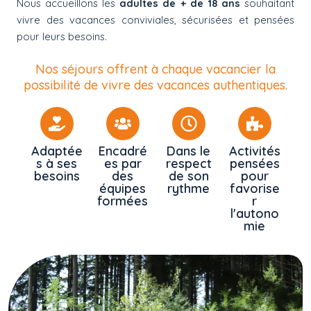
Nous accueillons les
adultes de + de 18 ans
souhaitant
vivre des vacances conviviales, sécurisées et pensées
pour leurs besoins.
Nos séjours offrent à chaque vacancier la
possibilité de vivre des vacances authentiques.
Adaptée
Encadré
Dans le
Activités
s à ses
es par
respect
pensées
besoins
des
de son
pour
équipes
rythme
favorise
formées
r
l'autono
mie