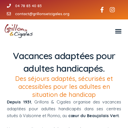
Aller
04 78 83 40 83
F
I
au
a
n
contact@grillonsetcigales.org
contenu
c
s
e
t
b
a
o
g
o
r
k
a
-
m
Vacances adaptées pour
f
adultes handicapés.
Des séjours adaptés, sécurisés et
accessibles pour les adultes en
situation de handicap
Depuis 1931
, Grillons & Cigales organise des vacances
adaptées pour adultes handicapés dans ses
centres
situés à Valsonne et Ronno
, au
cœur du Beaujolais Vert
.